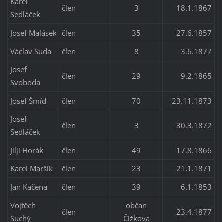
Karel
člen
3
18.1.1867
Sedláček
Josef Malásek
člen
35
27.6.1857
Václav Suda
člen
8
3.6.1877
Josef
člen
29
9.2.1865
Svoboda
Josef Šmíd
člen
70
23.11.1873
Josef
člen
3
30.3.1872
Sedláček
Jiljí Horák
člen
49
17.8.1866
Karel Maršík
člen
23
21.1.1871
Jan Kačena
člen
39
6.1.1853
Vojtěch
občan
člen
23.4.1877
Suchý
Čížkova