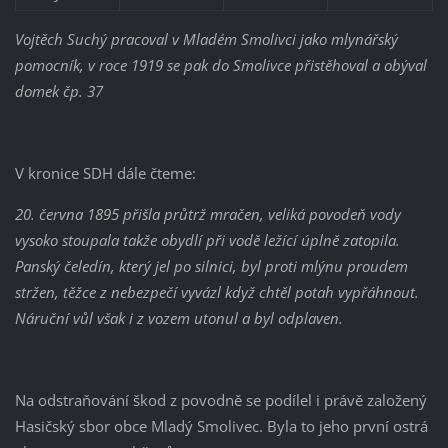
Vojtěch Suchý pracoval v Mladém Smolivci jako mlynářský
pomocník, v roce 1919 se pak do Smolivce přistěhoval a obýval
domek čp. 37
V kronice SDH dále čteme:
20. června 1895 přišla průtrž mračen, veliká povodeň vody
vysoko stoupala takže obydlí při vodě ležící úplně zatopila.
Panský čeledín, který jel po silnici, byl proti mlýnu proudem
stržen, těžce z nebezpečí vyvázl když chtěl potah vypřáhnout.
Náruční vůl však i z vozem utonul a byl odplaven.
Na odstraňování škod z povodně se podílel i právě založený
Hasičský sbor obce Mladý Smolivec. Byla to jeho první ostrá