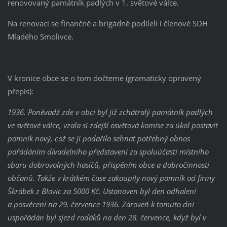
renovovaný památník padlých v 1. světové válce.
Na renovaci se finančně a brigádně podíleli i členové SDH
Mladého Smolivce.
V kronice obce se o tom dočteme (gramaticky opravený
přepis):
1936. Poněvadž zde v obci byl již zchátralý památník padlých
ve světové válce, vzala si zdejší osvětová komise za úkol postavit
pomník nový, což se jí podařilo sehnat potřebný obnos
pořádáním divadelního představení za spoluúčasti místního
sboru dobrovolných hasičů, přispěním obce a dobročinnosti
občanů. Takže v krátkém čase zakoupily nový pomník od firmy
Škrábek z Blovic za 5000 Kč. Ustanoven byl den odhalení
a posvěcení na 29. července 1936. Zároveň k tomuto dni
uspořádán byl sjezd rodáků na den 28. července, když byl v