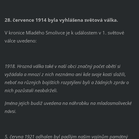
28. července 1914 byla vyhlášena světová válka.
V kronice Mladého Smolivce je k událostem v 1. světové
válce uvedeno:
1918. Hrozná válka také v naší obci značný počet obětí si
vyžádala a mnozí z nich neznámo ani kde svoje kosti složili,
neboť na různých bojištích rozptýleni byli a žádných zpráv o
nich pozůstalí neobdrželi.
Jména jejich budiž uvedena na náhrobku na mladosmolivecké
návsi.
5. června 1921 odhalen byl padlým našim vojínům památný