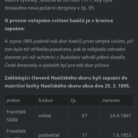
dostavěna nová požární zbrojnice v čp. 95.
O prvním veřejném cvičení hasičů je v kronice
zapsáno:
4. srpna 1895 podnikl náš sbor hasičů první veřejné cvičení, při
tom byla též stříkačka posvěcena, pak se odbývala zahradní
slavnost při níž ochotníci z Budislavic sehráli pěkné divadlo
České Amazonky a výsledek byl pro náš sbor přízniv.
Zakládající členové Hasičského sboru byli zapsáni do
matriční knihy Hasičského sboru obce dne 25. 3. 1895.
jméno
funkce
čp.
narozen
František
velitel
67
24.4.1861
Siblík
František
podvelitel
11
1.6.1853