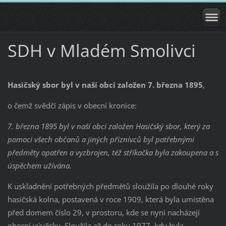
SDH v Mladém Smolivci
Hasičský sbor byl v naší obci založen 7. března 1895
,
o čemž svědčí zápis v obecní kronice:
7. března 1895 byl v naší obci založen Hasičský sbor, který za
pomoci všech občanů a jiných příznivců byl potřebnými
předměty opatřen a vyzbrojen, též stříkačka byla zakoupena a s
úspěchem užívána.
K uskladnění potřebných předmětů sloužila po dlouhé roky
hasičská kolna, postavená v roce 1909, která byla umístěna
před domem číslo 29, v prostoru, kde se nyní nacházejí
obecní vývěsky. Sloužila až do roku 1977, kdy byla