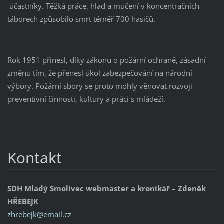
účastníky. Těžká práce, hlad a mučení v koncentračních
táborech způsobilo smrt téměř 700 hasičů.
Rok 1951 přinesl, díky zákonu o požární ochraně, zásadní
změnu tím, že přenesl úkol zabezpečování na národní
výbory. Požární sbory se proto mohly věnovat rozvoji
preventivní činnosti, kultury a práci s mládeží.
Kontakt
SDH Mladý Smolivec webmaster a kronikář – Zdeněk
HŘEBEJK
zhrebejk
@email.c
z