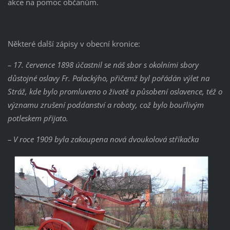
akce na pomoc občanům.
Některé další zápisy v obecní kronice:
– 17. července 1898 účastnil se náš sbor s okolními sbory
důstojné oslavy Fr. Palackýho, přičemž byl pořádán výlet na
Stráž, kde bylo promluveno o životě a působení oslavence, též o
významu zrušení poddanství a roboty, což bylo bouřlivým
potleskem přijato.
– V roce 1909 byla zakoupena nová dvoukolová stříkačka