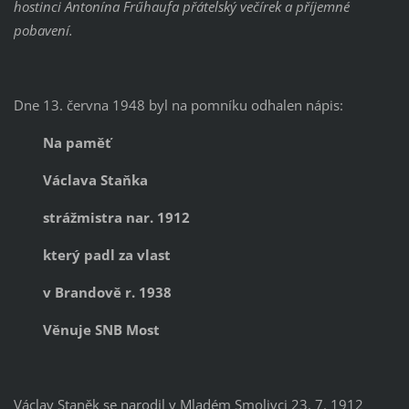
hostinci Antonína Frűhaufa přátelský večírek a příjemné
pobavení.
Dne 13. června 1948 byl na pomníku odhalen nápis:
Na paměť
Václava Staňka
strážmistra nar. 1912
který padl za vlast
v Brandově r. 1938
Věnuje SNB Most
Václav Staněk se narodil v Mladém Smolivci 23. 7. 1912