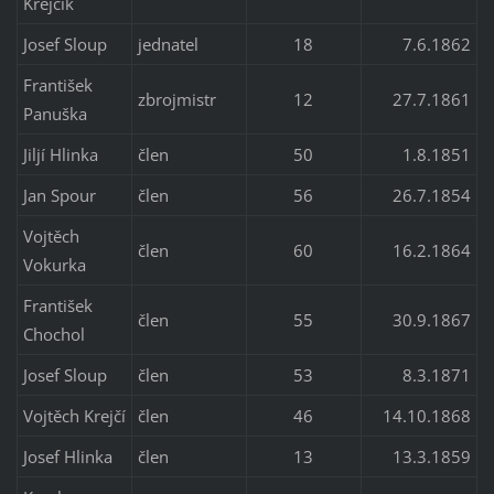
Krejčík
Josef Sloup
jednatel
18
7.6.1862
František
zbrojmistr
12
27.7.1861
Panuška
Jiljí Hlinka
člen
50
1.8.1851
Jan Spour
člen
56
26.7.1854
Vojtěch
člen
60
16.2.1864
Vokurka
František
člen
55
30.9.1867
Chochol
Josef Sloup
člen
53
8.3.1871
Vojtěch Krejčí
člen
46
14.10.1868
Josef Hlinka
člen
13
13.3.1859