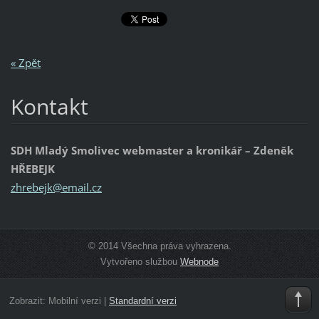
« Zpět
Kontakt
SDH Mladý Smolivec webmaster a kronikář – Zdeněk
HŘEBEJK
zhrebejk
@email.c
z
© 2014 Všechna práva vyhrazena.
Vytvořeno službou
Webnode
Zobrazit:
Mobilní verzi
|
Standardní verzi